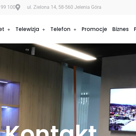
 99 100
ul. Zielona 14, 58-560 Jelenia Góra
et
Telewizja
Telefon
Promocje
Biznes
Kontakt