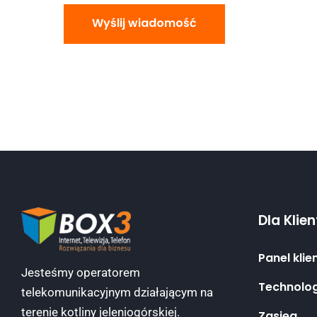
Wyślij wiadomość
Dla Klie
Panel klie
Jesteśmy operatorem
Technolo
telekomunikacyjnym działającym na
terenie kotliny jeleniogórskiej.
Zasięg