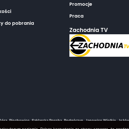
Promocje
kości
Praca
y do pobrania
Zachodnia TV
a Góra, Piechowice, Szklarska Poręba, Podgórzyn, Janowice Wielkie, Jeż