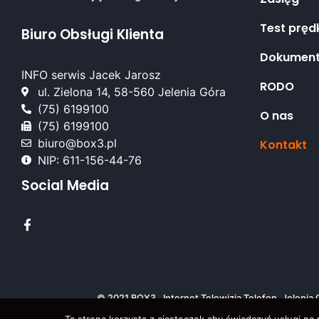
Test pręd
Biuro Obsługi Klienta
Dokument
INFO serwis Jacek Jarosz
RODO
ul. Zielona 14, 58-560 Jelenia Góra
(75) 6199100
O nas
(75) 6199100
biuro@box3.pl
Kontakt
NIP: 611-156-44-76
Social Media
© 2021 BOX3 . Internet Telewizja Telefon, Jeleni