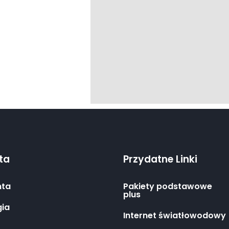
nta
Przydatne Linki
nta
Pakiety podstawowe
plus
gia
Internet światłowodowy