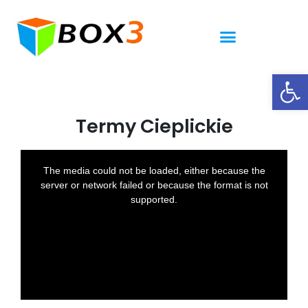
Ot
Termy Cieplickie