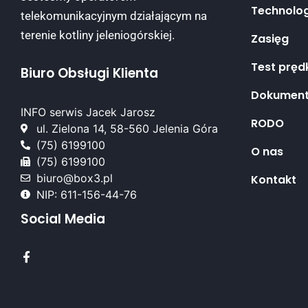
Technolo
telekomunikacyjnym działającym na
terenie kotliny jeleniogórskiej.
Zasięg
Test pręd
Biuro Obsługi Klienta
Dokument
INFO serwis Jacek Jarosz
RODO
ul. Zielona 14, 58-560 Jelenia Góra
(75) 6199100
O nas
(75) 6199100
biuro@box3.pl
Kontakt
NIP: 611-156-44-76
Social Media