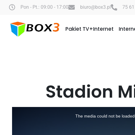
Pon - Pt.: 09:00 - 17:00
biuro@box3.pl
75 61
Pakiet TV+Internet
Intern
Stadion M