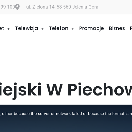
 99 100
ul. Zielona 14, 58-560 Jelenia Góra
et
Telewizja
Telefon
Promocje
Biznes
iejski W Piecho