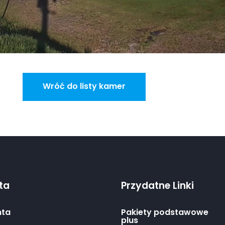
Wróć do listy kamer
nta
Przydatne Linki
nta
Pakiety podstawowe
plus