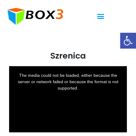
Ot
Szrenica